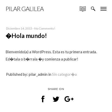
PILAR GALILEA
Diciembre 14, 2015
-
No Comments!
�Hola mundo!
Bienvenido(a) a WordPress. Esta es tu primera entrada.
Ed�tala o b�rrala �y comienza a publicar!
Published by: pilar_admin in
Sin categor�a
SHARE ON